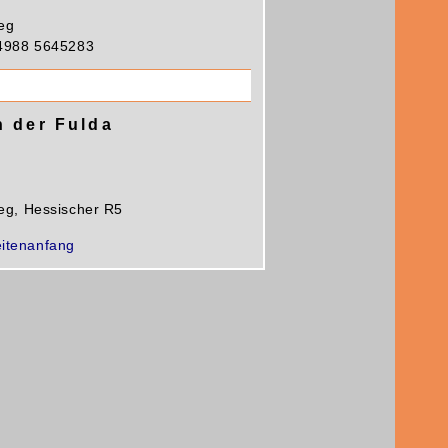
eg
4988 5645283
 der Fulda
g, Hessischer R5
itenanfang