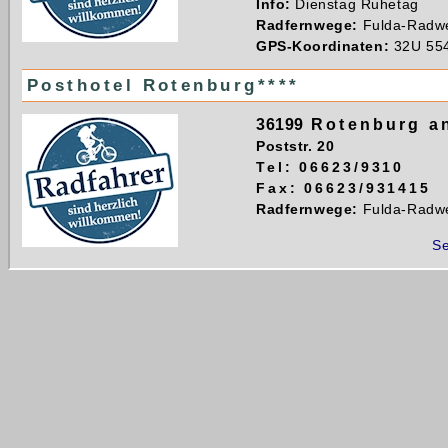
Info:
Dienstag Ruhetag
Radfernwege:
Fulda-Radw
GPS-Koordinaten:
32U 55
Posthotel Rotenburg****
36199
Rotenburg an
Poststr. 20
Tel: 06623/9310
Fax: 06623/931415
Radfernwege:
Fulda-Radwe
Se