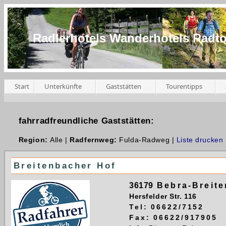
Radlerhotels Wanderhotels Radt
Start
Unterkünfte
Gaststätten
Tourentipps
fahrradfreundliche Gaststätten:
Region:
Alle |
Radfernweg:
Fulda-Radweg |
Liste drucken
Breitenbacher Hof
36179
Bebra-Breit
Hersfelder Str. 116
Tel: 06622/7152
Fax: 06622/917905