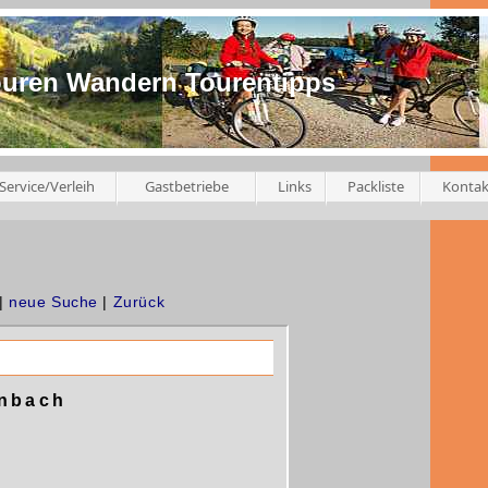
ouren Wandern Tourentipps
Service/Verleih
Gastbetriebe
Links
Packliste
Kontak
|
neue Suche
|
Zurück
enbach