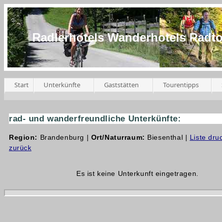
Radlerhotels Wanderhotels Radt
Start
Unterkünfte
Gaststätten
Tourentipps
rad- und wanderfreundliche Unterkünfte:
Region:
Brandenburg |
Ort/Naturraum:
Biesenthal |
Liste dru
zurück
Es ist keine Unterkunft eingetragen.