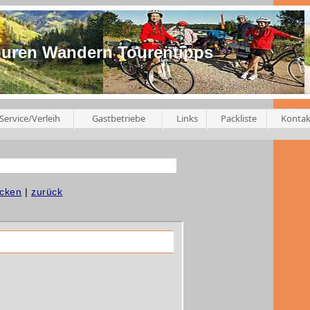
ouren Wandern Tourentipps
Service/Verleih
Gastbetriebe
Links
Packliste
Kontak
ucken
|
zurück