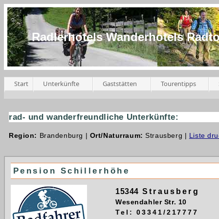
Radlerhotels Wanderhotels Radt
Start
Unterkünfte
Gaststätten
Tourentipps
rad- und wanderfreundliche Unterkünfte:
Region:
Brandenburg |
Ort/Naturraum:
Strausberg |
Liste dr
Pension Schillerhöhe
15344
Strausberg
Wesendahler Str. 10
Tel: 03341/217777