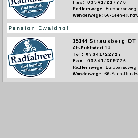
Fax: 03341/217778
Radfernwege:
Europaradweg 
Wanderwege:
66-Seen-Rund
Pension Ewaldhof
15344
Strausberg OT
Alt-Ruhlsdorf 14
Tel: 03341/22727
Fax: 03341/309776
Radfernwege:
Europaradweg 
Wanderwege:
66-Seen-Rund