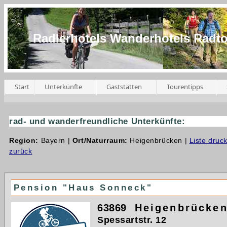
Radlerhotels Wanderhotels Radt
Start
Unterkünfte
Gaststätten
Tourentipps
rad- und wanderfreundliche Unterkünfte:
Region:
Bayern |
Ort/Naturraum:
Heigenbrücken |
Liste druc
zurück
Pension "Haus Sonneck"
63869
Heigenbrücke
Spessartstr. 12