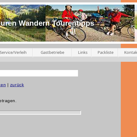
ouren Wandern Tourentipps
Service/Verleih
Gastbetriebe
Links
Packliste
Kontak
ken
|
zurück
etragen.