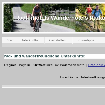
Radlerhotels Wanderhotels Radt
Start
Unterkünfte
Gaststätten
Tourentipps
rad- und wanderfreundliche Unterkünfte:
Region:
Bayern |
Ort/Naturraum:
Wartmannsroth |
Liste druc
Es ist keine Unterkunft eing