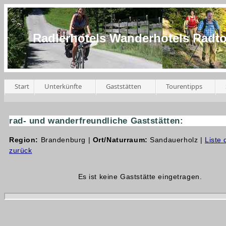
Radlerhotels Wanderhotels Radt
Start
Unterkünfte
Gaststätten
Tourentipps
rad- und wanderfreundliche Gaststätten:
Region:
Brandenburg |
Ort/Naturraum:
Sandauerholz |
Liste
zurück
Es ist keine Gaststätte eingetragen.