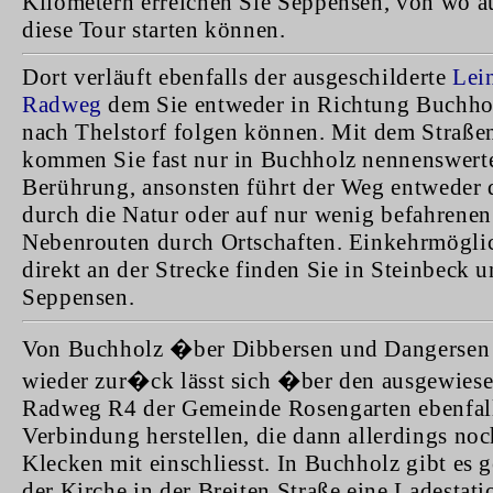
Kilometern erreichen Sie Seppensen, von wo a
diese Tour starten können.
Dort verläuft ebenfalls der ausgeschilderte
Lei
Radweg
dem Sie entweder in Richtung Buchho
nach Thelstorf folgen können. Mit dem Straße
kommen Sie fast nur in Buchholz nennenswerte
Berührung, ansonsten führt der Weg entweder 
durch die Natur oder auf nur wenig befahrenen
Nebenrouten durch Ortschaften. Einkehrmögli
direkt an der Strecke finden Sie in Steinbeck u
Seppensen.
Von Buchholz �ber Dibbersen und Dangersen
wieder zur�ck lässt sich �ber den ausgewies
Radweg R4 der Gemeinde Rosengarten ebenfall
Verbindung herstellen, die dann allerdings noc
Klecken mit einschliesst. In Buchholz gibt es 
der Kirche in der Breiten Straße eine Ladestati