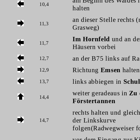
am Beginn des Waldes l
10,4
halten
an dieser Stelle rechts (
11,3
Grasweg)
Im Hornfeld
und an de
11,7
Häusern vorbei
an der B75 links auf R
12,7
Richtung
Emsen
halten
12,9
links abbiegen in
Schul
13,7
weiter geradeaus in
Zu 
14,4
Förstertannen
rechts halten und gleic
der Linkskurve
14,7
folgen(Radwegweiser f
vor dem Eingang zur K